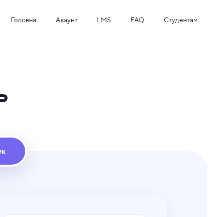
Головна
Акаунт
LMS
FAQ
Студентам
ь
ук