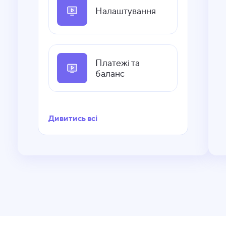
Налаштування
Платежі та
баланс
Дивитись всі