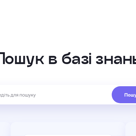
Пошук в базі знан
Пош