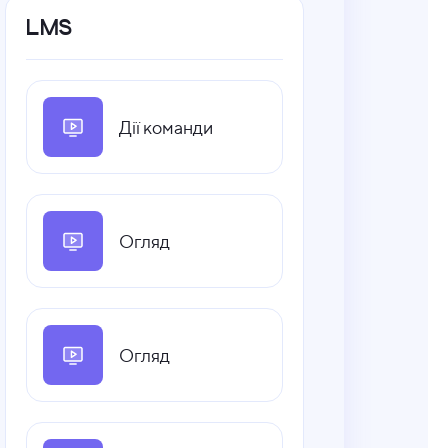
LMS
Дії команди
Огляд
Огляд