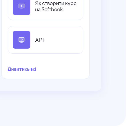
Як створити курс
на Softbook
API
Дивитись всі